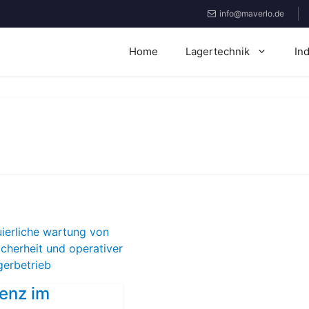
info@maverlo.de
Home
Lagertechnik
In
ienz im