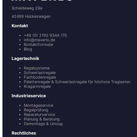
Scheideweg 29a
42499 Hückeswagen
Kontakt
+49 (0) 2192 9344 170
info@maverlo.de
Kontaktformular
Blog
Lagertechnik
Regalsysteme
Schwerlastregale
Fachbodenregale
Palettenregale & Schwerlastregale für höchste Traglasten
Kragarmregale
Industrieservice
Montageservice
Regalprüfung
Reparaturservice
Planung & Beratung
Demontage & Umzug
Rechtliches