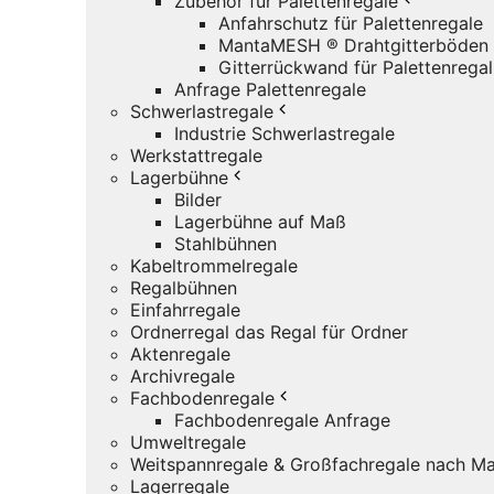
Zubehör für Palettenregale
Anfahrschutz für Palettenregale
MantaMESH ® Drahtgitterböden
Gitterrückwand für Palettenregal
Anfrage Palettenregale
Schwerlastregale
Industrie Schwerlastregale
Werkstattregale
Lagerbühne
Bilder
Lagerbühne auf Maß
Stahlbühnen
Kabeltrommelregale
Regalbühnen
Einfahrregale
Ordnerregal das Regal für Ordner
Aktenregale
Archivregale
Fachbodenregale
Fachbodenregale Anfrage
Umweltregale
Weitspannregale & Großfachregale nach Ma
Lagerregale