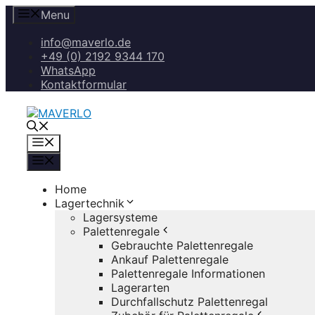
Zum
Menu
Inhalt
springen
info@maverlo.de
+49 (0) 2192 9344 170
WhatsApp
Kontaktformular
Menü
Menü
Home
Lagertechnik
Lagersysteme
Palettenregale
Gebrauchte Palettenregale
Ankauf Palettenregale
Palettenregale Informationen
Lagerarten
Durchfallschutz Palettenregal