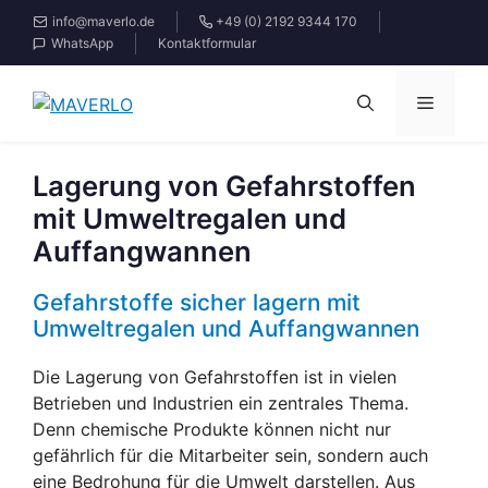
Zum
info@maverlo.de
+49 (0) 2192 9344 170
Inhalt
WhatsApp
Kontaktformular
springen
Menü
Lagerung von Gefahrstoffen
mit Umweltregalen und
Auffangwannen
Gefahrstoffe sicher lagern mit
Umweltregalen und Auffangwannen
Die Lagerung von Gefahrstoffen ist in vielen
Betrieben und Industrien ein zentrales Thema.
Denn chemische Produkte können nicht nur
gefährlich für die Mitarbeiter sein, sondern auch
eine Bedrohung für die Umwelt darstellen. Aus