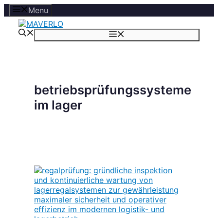
Zum
Menu
Inhalt
springen
Menü
betriebsprüfungssysteme
im lager