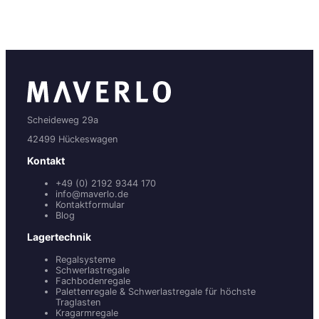
Scheideweg 29a
42499 Hückeswagen
Kontakt
+49 (0) 2192 9344 170
info@maverlo.de
Kontaktformular
Blog
Lagertechnik
Regalsysteme
Schwerlastregale
Fachbodenregale
Palettenregale & Schwerlastregale für höchste
Traglasten
Kragarmregale