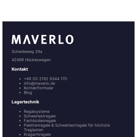
Scheideweg 29a
42499 Hückeswagen
Kontakt
+49 (0) 2192 9344 170
info@maverlo.de
Kontaktformular
Blog
Lagertechnik
Regalsysteme
Schwerlastregale
Fachbodenregale
Palettenregale & Schwerlastregale für höchste
Traglasten
Kragarmregale