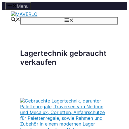
Zum
Menu
Inhalt
springen
Menü
Lagertechnik gebraucht
verkaufen