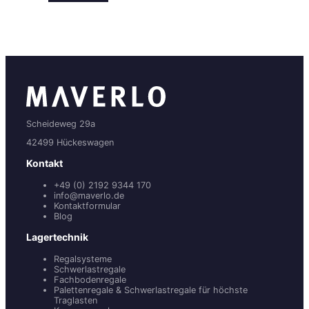
Scheideweg 29a
42499 Hückeswagen
Kontakt
+49 (0) 2192 9344 170
info@maverlo.de
Kontaktformular
Blog
Lagertechnik
Regalsysteme
Schwerlastregale
Fachbodenregale
Palettenregale & Schwerlastregale für höchste
Traglasten