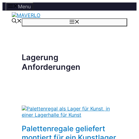
Zum
Menu
Inhalt
springen
Menü
Lagerung
Anforderungen
Palettenregale geliefert
montiert für ein Kunstlager