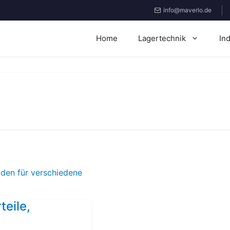
info@maverlo.de
Home
Lagertechnik
In
teile,