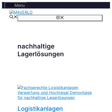
Zum
Menu
Inhalt
springen
Menü
nachhaltige
Lagerlösungen
Logistikanlagen