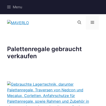
Zum
Menu
Inhalt
springen
Menü
Palettenregale gebraucht
verkaufen