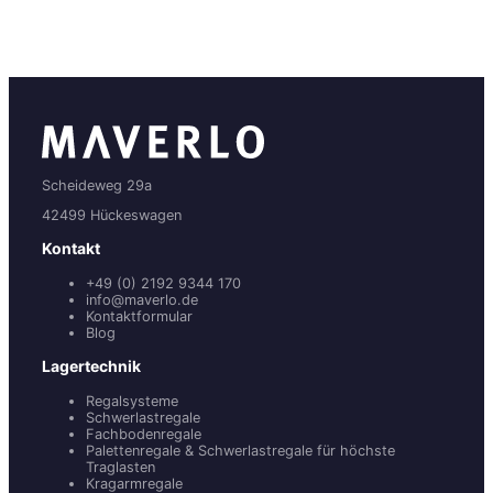
Scheideweg 29a
42499 Hückeswagen
Kontakt
+49 (0) 2192 9344 170
info@maverlo.de
Kontaktformular
Blog
Lagertechnik
Regalsysteme
Schwerlastregale
Fachbodenregale
Palettenregale & Schwerlastregale für höchste
Traglasten
Kragarmregale