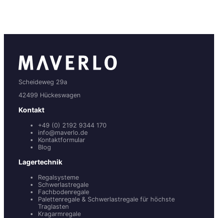
Scheideweg 29a
42499 Hückeswagen
Kontakt
+49 (0) 2192 9344 170
info@maverlo.de
Kontaktformular
Blog
Lagertechnik
Regalsysteme
Schwerlastregale
Fachbodenregale
Palettenregale & Schwerlastregale für höchste
Traglasten
Kragarmregale