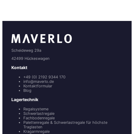
Scheideweg 29a
42499 Hückeswagen
Kontakt
+49 (0) 2192 9344 170
info@maverlo.de
Kontaktformular
Blog
Lagertechnik
Regalsysteme
Schwerlastregale
Fachbodenregale
Palettenregale & Schwerlastregale für höchste
Traglasten
Kragarmregale