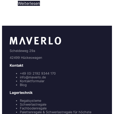
Weiterlesen
Scheideweg 29a
42499 Hückeswagen
Kontakt
+49 (0) 2192 9344 170
info@maverlo.de
Kontaktformular
Blog
Lagertechnik
Regalsysteme
Schwerlastregale
Fachbodenregale
Palettenregale & Schwerlastregale für höchste