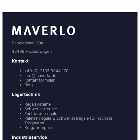
Scheideweg 29a
42499 Hückeswagen
Kontakt
+49 (0) 2192 9344 170
info@maverlo.de
Kontaktformular
Blog
Lagertechnik
Regalsysteme
Schwerlastregale
Fachbodenregale
Palettenregale & Schwerlastregale für höchste
Traglasten
Kragarmregale
Industrieservice