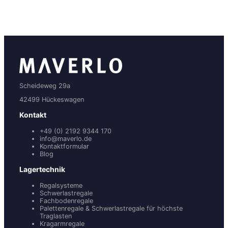
Scheideweg 29a
42499 Hückeswagen
Kontakt
+49 (0) 2192 9344 170
info@maverlo.de
Kontaktformular
Blog
Lagertechnik
Regalsysteme
Schwerlastregale
Fachbodenregale
Palettenregale & Schwerlastregale für höchste
Traglasten
Kragarmregale