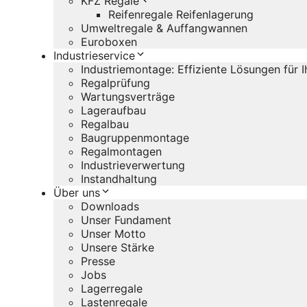
KFZ Regale
Reifenregale Reifenlagerung
Umweltregale & Auffangwannen
Euroboxen
Industrieservice
Industriemontage: Effiziente Lösungen für 
Regalprüfung
Wartungsverträge
Lageraufbau
Regalbau
Baugruppenmontage
Regalmontagen
Industrieverwertung
Instandhaltung
Über uns
Downloads
Unser Fundament
Unser Motto
Unsere Stärke
Presse
Jobs
Lagerregale
Lastenregale