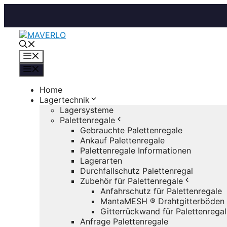
Zum
Inhalt
springen
Menü
Menü
Home
Lagertechnik
Lagersysteme
Palettenregale
Gebrauchte Palettenregale
Ankauf Palettenregale
Palettenregale Informationen
Lagerarten
Durchfallschutz Palettenregal
Zubehör für Palettenregale
Anfahrschutz für Palettenregale
MantaMESH ® Drahtgitterböden
Gitterrückwand für Palettenregal
Anfrage Palettenregale