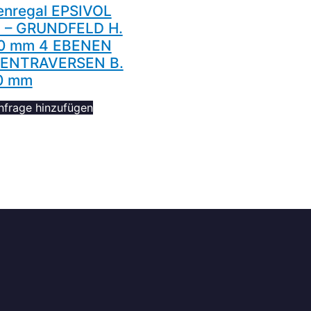
enregal EPSIVOL
 – GRUNDFELD H.
0 mm 4 EBENEN
FENTRAVERSEN B.
0 mm
nfrage hinzufügen