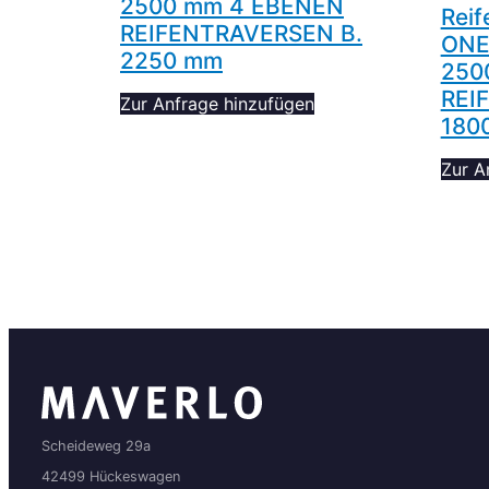
2500 mm 4 EBENEN
Reif
REIFENTRAVERSEN B.
ONE
2250 mm
250
REI
Zur Anfrage hinzufügen
180
Zur A
Scheideweg 29a
42499 Hückeswagen