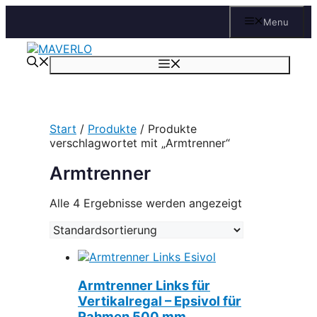
Zum
Menu
Inhalt
springen
Menü
Start
/
Produkte
/ Produkte
verschlagwortet mit „Armtrenner“
Armtrenner
Alle 4 Ergebnisse werden angezeigt
Armtrenner Links für
Vertikalregal – Epsivol für
Rahmen 500 mm