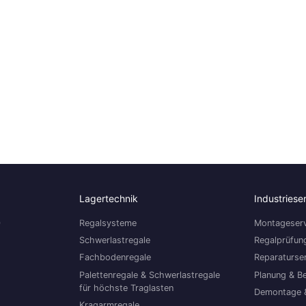
Lagertechnik
Industriese
0
Regalsysteme
Montageserv
Schwerlastregale
Regalprüfun
Fachbodenregale
Reparaturse
Palettenregale & Schwerlastregale
Planung & B
für höchste Traglasten
Demontage 
Kragarmregale