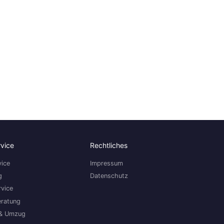
rvice
Rechtliches
ice
Impressum
g
Datenschutz
rvice
eratung
& Umzug