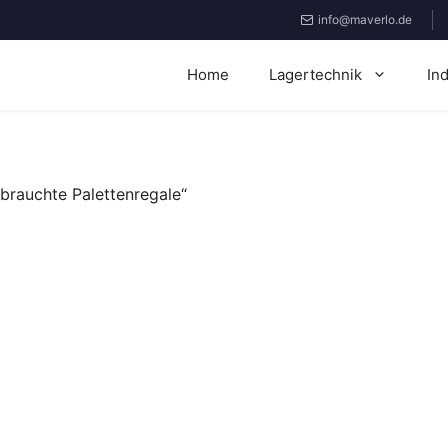
info@maverlo.de
Home
Lagertechnik
In
brauchte Palettenregale“