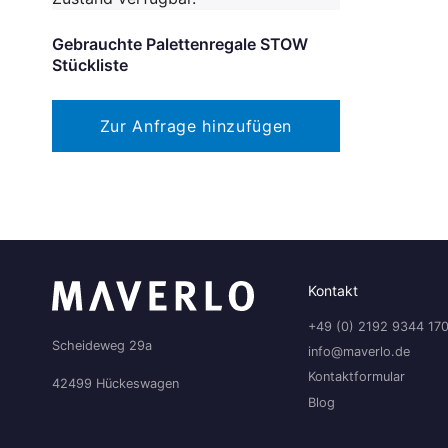
Gebrauchte Palettenregale STOW
Stückliste
Zur Anfrage hinzufügen
Kontakt
+49 (0) 2192 9344 17
Scheideweg 29a
info@maverlo.de
Kontaktformular
42499 Hückeswagen
Blog