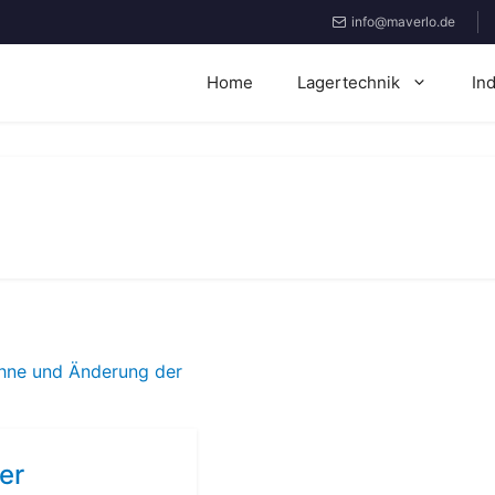
info@maverlo.de
Home
Lagertechnik
In
er