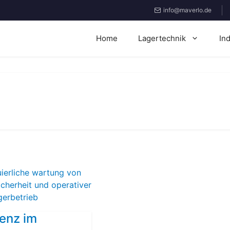
info@maverlo.de
Home
Lagertechnik
In
ienz im