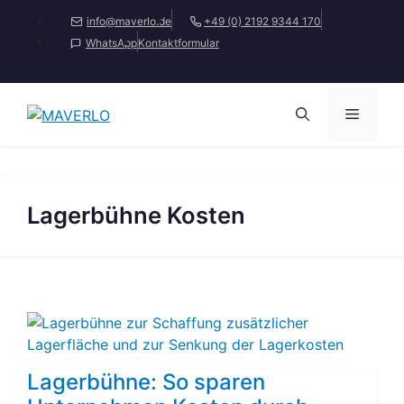
Zum
info@maverlo.de
+49 (0) 2192 9344 170
Inhalt
WhatsApp
Kontaktformular
springen
Menü
Lagerbühne Kosten
Lagerbühne: So sparen