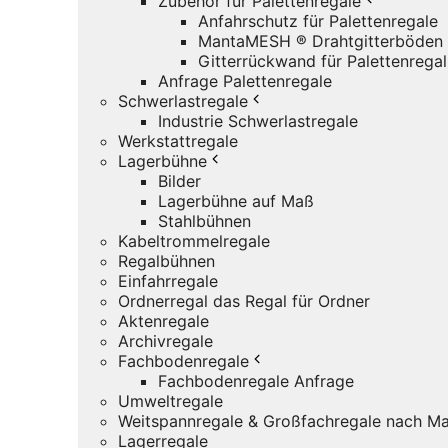
Zubehör für Palettenregale
Anfahrschutz für Palettenregale
MantaMESH ® Drahtgitterböden
Gitterrückwand für Palettenregal
Anfrage Palettenregale
Schwerlastregale
Industrie Schwerlastregale
Werkstattregale
Lagerbühne
Bilder
Lagerbühne auf Maß
Stahlbühnen
Kabeltrommelregale
Regalbühnen
Einfahrregale
Ordnerregal das Regal für Ordner
Aktenregale
Archivregale
Fachbodenregale
Fachbodenregale Anfrage
Umweltregale
Weitspannregale & Großfachregale nach Ma
Lagerregale