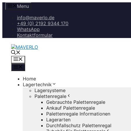
Zum
Menu
Inhalt
springen
info@maverlo.de
+49 (0) 2192 9344 170
WhatsApp
Kontaktformular
Menü
Menü
Home
Lagertechnik
Lagersysteme
Palettenregale
Gebrauchte Palettenregale
Ankauf Palettenregale
Palettenregale Informationen
Lagerarten
Durchfallschutz Palettenregal