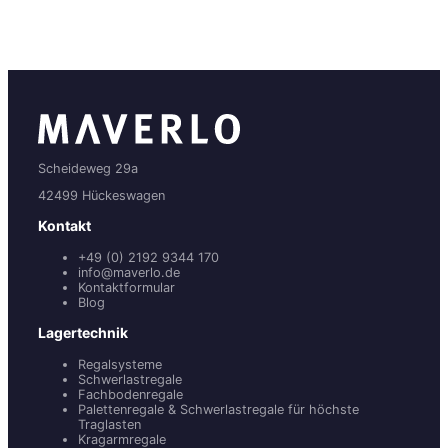
Scheideweg 29a
42499 Hückeswagen
Kontakt
+49 (0) 2192 9344 170
info@maverlo.de
Kontaktformular
Blog
Lagertechnik
Regalsysteme
Schwerlastregale
Fachbodenregale
Palettenregale & Schwerlastregale für höchste
Traglasten
Kragarmregale