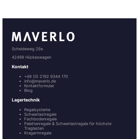
Scheideweg 29a
42499 Hückeswagen
Kontakt
+49 (0) 2192 9344 170
info@maverlo.de
Kontaktformular
Blog
Lagertechnik
Regalsysteme
Schwerlastregale
Fachbodenregale
Palettenregale & Schwerlastregale für höchste
Traglasten
Kragarmregale