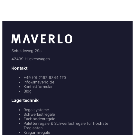
Scheideweg 29a
42499 Hückeswagen
Kontakt
+49 (0) 2192 9344 170
info@maverlo.de
Kontaktformular
Blog
Lagertechnik
Regalsysteme
Schwerlastregale
Fachbodenregale
Palettenregale & Schwerlastregale für höchste
Traglasten
Kragarmregale