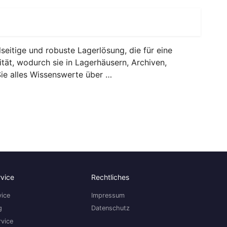
seitige und robuste Lagerlösung, die für eine
ität, wodurch sie in Lagerhäusern, Archiven,
Sie alles Wissenswerte über …
rvice
Rechtliches
ice
Impressum
g
Datenschutz
rvice