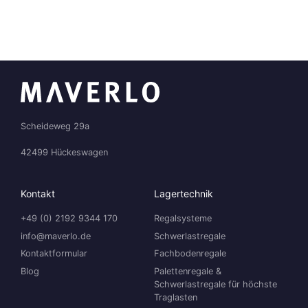
Scheideweg 29a
42499 Hückeswagen
Kontakt
Lagertechnik
+49 (0) 2192 9344 170
Regalsysteme
info@maverlo.de
Schwerlastregale
Kontaktformular
Fachbodenregale
Blog
Palettenregale &
Schwerlastregale für höchste
Traglasten