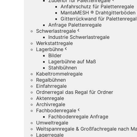
Zubehör für Palettenregale
Anfahrschutz für Palettenregale
MantaMESH ® Drahtgitterböden
Gitterrückwand für Palettenregal
Anfrage Palettenregale
Schwerlastregale
Industrie Schwerlastregale
Werkstattregale
Lagerbühne
Bilder
Lagerbühne auf Maß
Stahlbühnen
Kabeltrommelregale
Regalbühnen
Einfahrregale
Ordnerregal das Regal für Ordner
Aktenregale
Archivregale
Fachbodenregale
Fachbodenregale Anfrage
Umweltregale
Weitspannregale & Großfachregale nach Ma
Lagerregale