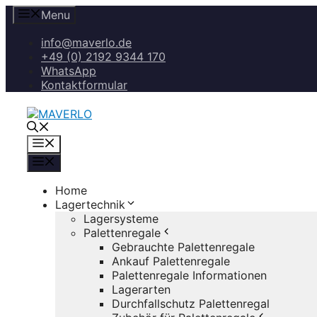
Zum
Menu
Inhalt
springen
info@maverlo.de
+49 (0) 2192 9344 170
WhatsApp
Kontaktformular
Menü
Menü
Home
Lagertechnik
Lagersysteme
Palettenregale
Gebrauchte Palettenregale
Ankauf Palettenregale
Palettenregale Informationen
Lagerarten
Durchfallschutz Palettenregal