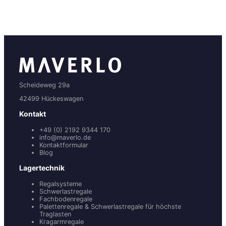
Scheideweg 29a
42499 Hückeswagen
Kontakt
+49 (0) 2192 9344 170
info@maverlo.de
Kontaktformular
Blog
Lagertechnik
Regalsysteme
Schwerlastregale
Fachbodenregale
Palettenregale & Schwerlastregale für höchste
Traglasten
Kragarmregale