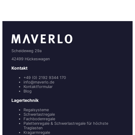
Scheideweg 29a
42499 Hückeswagen
Kontakt
+49 (0) 2192 9344 170
info@maverlo.de
Kontaktformular
Blog
Lagertechnik
Regalsysteme
Schwerlastregale
Fachbodenregale
Palettenregale & Schwerlastregale für höchste
Traglasten
Kragarmregale