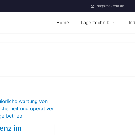
info@maverlo.de
Home
Lagertechnik
In
ienz im