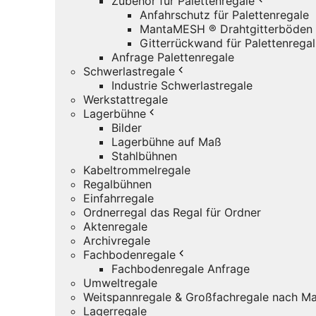
Zubehör für Palettenregale
Anfahrschutz für Palettenregale
MantaMESH ® Drahtgitterböden
Gitterrückwand für Palettenregal
Anfrage Palettenregale
Schwerlastregale
Industrie Schwerlastregale
Werkstattregale
Lagerbühne
Bilder
Lagerbühne auf Maß
Stahlbühnen
Kabeltrommelregale
Regalbühnen
Einfahrregale
Ordnerregal das Regal für Ordner
Aktenregale
Archivregale
Fachbodenregale
Fachbodenregale Anfrage
Umweltregale
Weitspannregale & Großfachregale nach Ma
Lagerregale