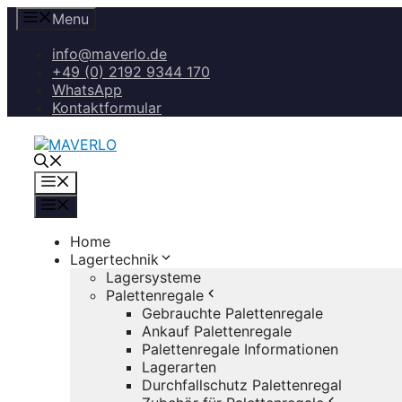
Zum
Menu
Inhalt
springen
info@maverlo.de
+49 (0) 2192 9344 170
WhatsApp
Kontaktformular
Menü
Menü
Home
Lagertechnik
Lagersysteme
Palettenregale
Gebrauchte Palettenregale
Ankauf Palettenregale
Palettenregale Informationen
Lagerarten
Durchfallschutz Palettenregal