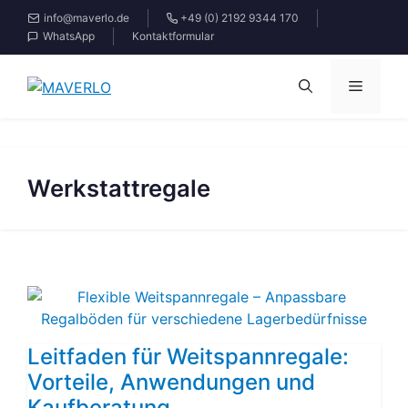
Zum
info@maverlo.de
+49 (0) 2192 9344 170
Inhalt
WhatsApp
Kontaktformular
springen
Menü
Werkstattregale
Leitfaden für Weitspannregale:
Vorteile, Anwendungen und
Kaufberatung